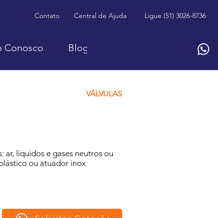
Contato
Central de Ajuda
Ligue (51) 3026-8736
e Conosco
Blog
VÁLVULAS
s: ar, líquidos e gases neutros ou
plástico ou atuador inox