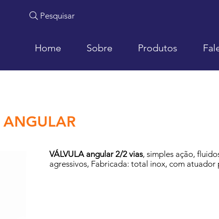
Pesquisar
Home
Sobre
Produtos
Fal
 ANGULAR
VÁLVULA angular 2/2 vias
, simples ação, fluido
agressivos, Fabricada: total inox, com atuador 