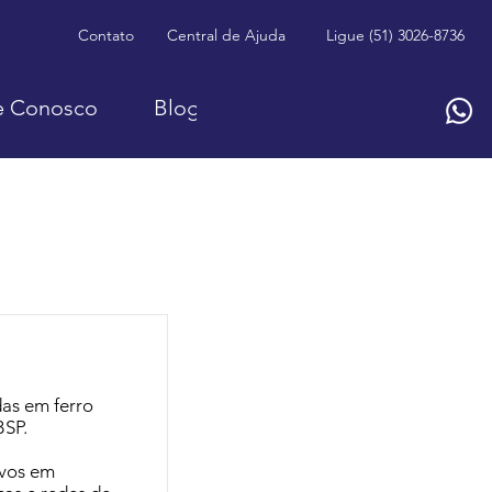
Contato
Central de Ajuda
Ligue (51) 3026-8736
e Conosco
Blog
as em ferro
BSP.
ivos em