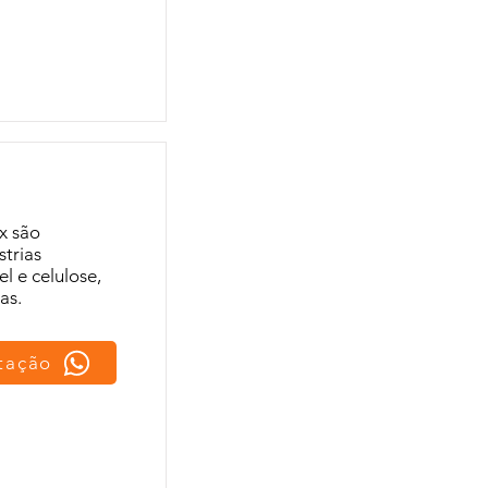
x são
trias
l e celulose,
as.
otação