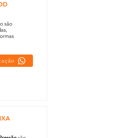
OD
o são
das,
normas
otação
IXA
Pressão
são