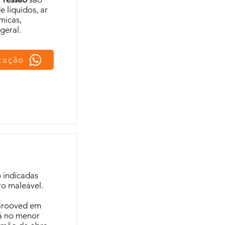
e líquidos, ar
micas,
geral.
otação
 indicadas
rro maleável.
Grooved em
á no menor