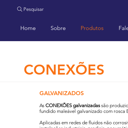
Pesquisar
Home
Sobre
Produtos
Fal
CONEXÕES
GALVANIZADOS
As
CONEXÕES galvanizadas
são produzid
fundido maleável galvanizado com rosca 
Aplicadas em redes de fluidos não corros