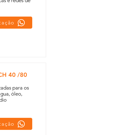
cas e redes de
otação
H 40 /80
izadas para os
gua, óleo,
dio
otação