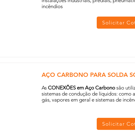
instalações industriais, prediais, pneumáti
incêndios
Solicitar C
AÇO CARBONO PARA SOLDA SC
As
CONEXÕES em Aço Carbono
são util
sistemas de condução de líquidos: como a
gás, vapores em geral e sistemas de incên
Solicitar C