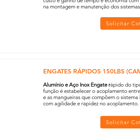
custo e ganho de tempo e economia com
na montagem e manutenção dos sistemas h
Solicitar C
ENGATES RÁPIDOS 150LBS (CA
Alumínio e Aço Inox Engate r
ápido do tip
função é estabelecer o acoplamento entr
e as mangueiras que compõem o sistema h
com agilidade e rapidez no acoplamento.
Solicitar C