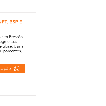
PT, BSP E
 alta Pressão
 segmentos
elulose, Usina
Equipamentos,
otação