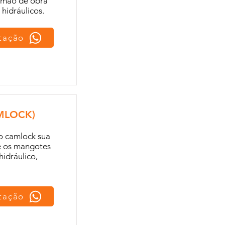
 mão de obra
idráulicos.
otação
MLOCK)
o camlock sua
e os mangotes
idráulico,
otação