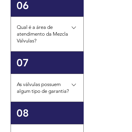
Sim, mantemos um estoque
06
performance para sua
(WCB), Aço Inoxidável
estratégico dos nossos
aplicação.
(CF8, CF8M), Ferro
produtos de maior giro
Fundido e ligas especiais.
para atender às demandas
Qual é a área de
Consulte-nos para
urgentes dos nossos
atendimento da Mezcla
especificações detalhadas
clientes. Para consultar a
Válvulas?
e outras opções de
disponibilidade de um item
materiais.
específico para pronta-
entrega, por favor, entre
Atendemos clientes em
07
em contato com nosso time
todo o território nacional.
de vendas.
Contamos com uma
logística eficiente para
As válvulas possuem
garantir a entrega dos
algum tipo de garantia?
nossos produtos com
segurança e agilidade em
qualquer região do Brasil.
Sim, todos os nossos
08
produtos possuem garantia
contra defeitos de
fabricação. O prazo de