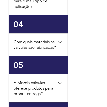
para o meu tipo de
pressão para atender às
também nos contatar por
aplicação?
necessidades específicas
telefone ou e-mail,
do seu processo.
disponível no rodapé do
nosso site. Nossa equipe
A escolha da válvula
04
técnica e comercial está
correta depende de
pronta para analisar sua
diversas variáveis do seu
necessidade e oferecer a
processo, como o tipo de
Com quais materiais as
melhor solução.
fluido (líquido, gás, vapor),
válvulas são fabricadas?
a pressão, a temperatura
de operação e a função
desejada (bloqueio,
Trabalhamos com uma
05
controle de fluxo, etc.).
vasta gama de materiais
Nossa equipe de
para garantir a
especialistas está à
compatibilidade química e
disposição para oferecer
A Mezcla Válvulas
a durabilidade das
oferece produtos para
uma consultoria técnica e
válvulas em diferentes
pronta-entrega?
te ajudar a selecionar o
ambientes industriais. Os
produto com o melhor
materiais mais comuns
custo-benefício e
incluem Aço Carbono