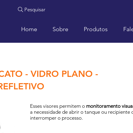
Pesquisar
Home
Sobre
Produtos
Fal
CATO - VIDRO PLANO -
REFLETIVO
Esses visores permitem o
monitoramento visua
a necessidade de abrir o tanque ou recipient
interromper o processo.