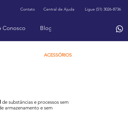
Contato
Central de Ajuda
Ligue (51) 3026-8736
e Conosco
Blog
ACESSÓRIOS
l
de substâncias e processos sem
e de armazenamento e sem