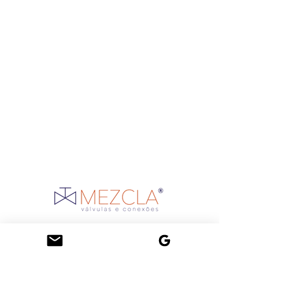
R. Joaquim Silveira, 395 - São Sebastião,
Porto Alegre - RS,
91060-320
, Brasil
mezcla@mezclavalvulas.com.br
Telefone:
(51) 3026-8736
WhatsApp:
(51) 98969-3117