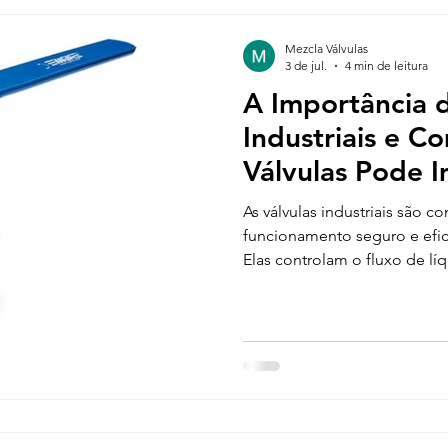
Mezcla Válvulas
3 de jul.
4 min de leitura
A Importância d
Industriais e C
Válvulas Pode I
Negócio
As válvulas industriais são 
funcionamento seguro e efic
Elas controlam o fluxo de líq
garantindo que processos in
segurança. Entender a impor
fornecedores confiáveis, com
fazer toda a diferença para 