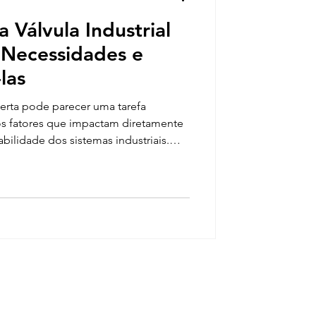
 Válvula Industrial
 Necessidades e
las
 certa pode parecer uma tarefa
os fatores que impactam diretamente
abilidade dos sistemas industriais.
is no mercado, entender qual válvula
ção é fundamental para evitar
stos desnecessários. Este guia
entificar os tipos de válvulas, suas
 comuns e onde encon