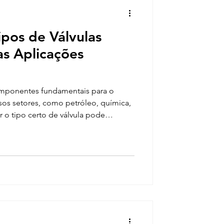
pos de Válvulas
uas Aplicações
 componentes fundamentais para o
sos setores, como petróleo, química,
r o tipo certo de válvula pode
ência, segurança e durabilidade dos
rtigo, vamos explorar cinco tipos
s, suas características e aplicações
nais e técnicos a entender melhor suas