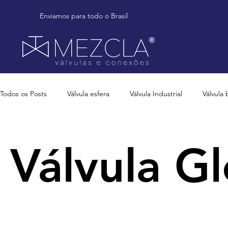
Enviamos para todo o Brasil
Todos os Posts
Válvula esfera
Válvula Industrial
Válvula 
Válvula G