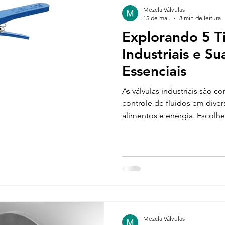
Mezcla Válvulas
15 de mai.
3 min de leitura
Explorando 5 Ti
Industriais e S
Essenciais
As válvulas industriais são
controle de fluidos em diver
alimentos e energia. Escolhe
impactar diretamente a efici
sistemas industriais. Neste a
comuns de válvulas industriai
práticas, ajudando profissio
funções e usos.
Mezcla Válvulas