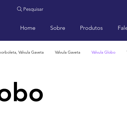
Pesquisar
Home
Sobre
Produtos
Fal
borboleta, Válvula Gaveta
Válvula Gaveta
Válvula Globo
lobo