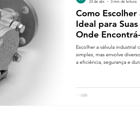
23 de abr.
3 min de leitura
Como Escolher a
Ideal para Suas
Onde Encontrá-
Escolher a válvula industrial
simples, mas envolve divers
a eficiência, segurança e dur
Com tantas opções disponíve
atende melhor a cada aplica
problemas operacionais e cu
completo vai ajudar você a id
características, aplicações