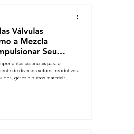
as Válvulas
omo a Mezcla
mpulsionar Seu
componentes essenciais para o
iente de diversos setores produtivos.
uidos, gases e outros materiais,
dustriais ocorram com precisão e
tância dessas válvulas e contar com
o a Mezcla Válvulas Industriais, pode
o sucesso do seu negócio.