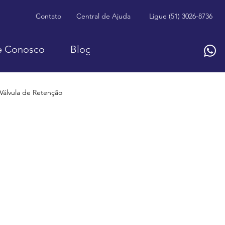
Contato
Central de Ajuda
Ligue (51) 3026-8736
e Conosco
Blog
Válvula de Retenção