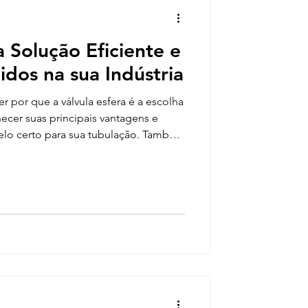
a Solução Eficiente e
idos na sua Indústria
r por que a válvula esfera é a escolha
hecer suas principais vantagens e
lo certo para sua tubulação. Também
 Válvulas, em Porto Alegre, pode
odutos de alta performance e