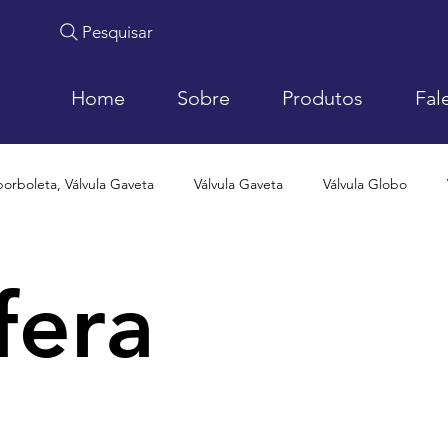
Pesquisar
Home
Sobre
Produtos
Fal
borboleta, Válvula Gaveta
Válvula Gaveta
Válvula Globo
fera